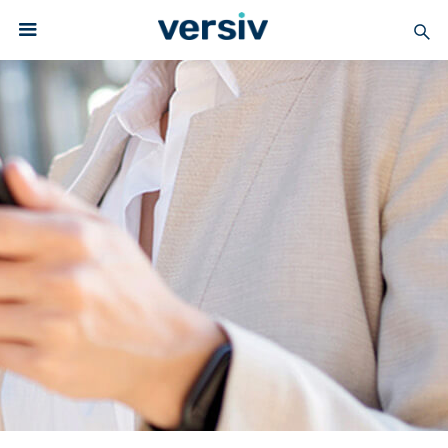
Solutions for
Electronics
& Communications
PTFE
Electronics and
Communication
Solutions