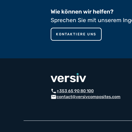
Wie können wir helfen?
Sprechen Sie mit unserem Ing
KONTAKTIERE UNS
phone
+353 65 90 80 100
mail
contact@versivcomposites.com