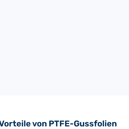
1170
0.0127 - 0.127
29.6
4
1170
0.025 to 0.127
29.6
4
1170
0.025 to 0.075
29.6
4
1220
0.025, 0.050
31
4
1270
0.075
4
Vorteile von PTFE-Gussfolien