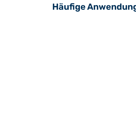
Häufige Anwendun
Statische Kontrolle in verschiede
Fertigungsprozesse / Formtrennu