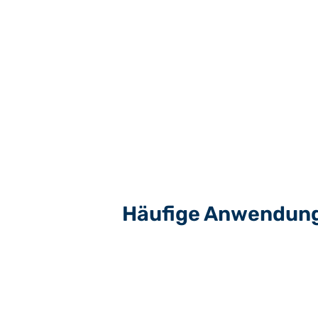
Hervorragende Trenneigenschaf
verschiedene industrielle Anwen
Anhaften von Substanzen Proble
Flexibilität:
äußerst flexibel und o
nach Biegebeanspruchung
Häufige Anwendun
Heißsiegeln