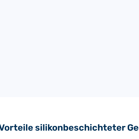
0.18
260
200 x 90
0.25
350
210 x 280
0.53
750
570 x 550
0.255
230
-
Vorteile silikonbeschichteter 