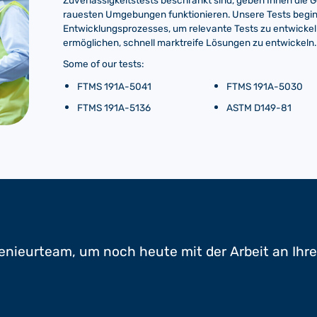
Zuverlässigkeitstests beschränkt sind, geben Ihnen die G
rauesten Umgebungen funktionieren. Unsere Tests beg
Entwicklungsprozesses, um relevante Tests zu entwickel
ermöglichen, schnell marktreife Lösungen zu entwickeln.
Some of our tests:
FTMS 191A-5041
FTMS 191A-5030
FTMS 191A-5136
ASTM D149-81
enieurteam, um noch heute mit der Arbeit an Ihr