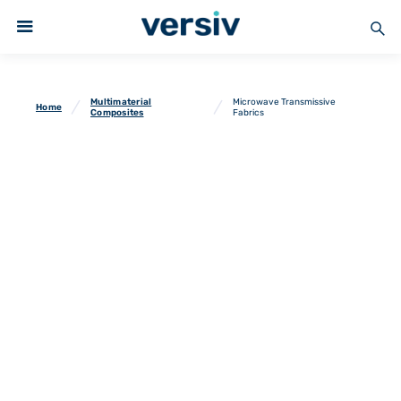
Multimaterial
Microwave Transmissive
Home
Composites
Fabrics
Microwave Transmissive
Fabrics