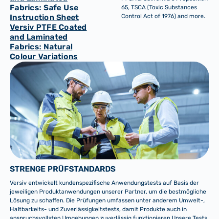
Fabrics: Safe Use
65, TSCA (Toxic Substances
Instruction Sheet
Control Act of 1976) and more.
Versiv PTFE Coated
and Laminated
Fabrics: Natural
Colour Variations
STRENGE PRÜFSTANDARDS
Versiv entwickelt kundenspezifische Anwendungstests auf Basis der
jeweiligen Produktanwendungen unserer Partner, um die bestmögliche
Lösung zu schaffen. Die Prüfungen umfassen unter anderem Umwelt-,
Haltbarkeits- und Zuverlässigkeitstests, damit Produkte auch in
anspruchsvollsten Umgebungen zuverlässig funktionieren.Unsere Tests