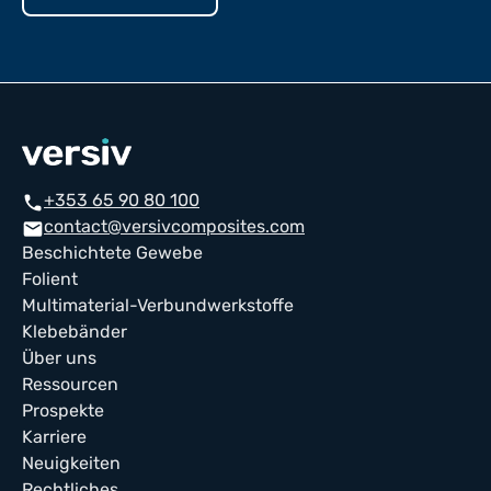
+353 65 90 80 100
phone
contact@versivcomposites.com
mail
Beschichtete Gewebe
Folient
Multimaterial-Verbundwerkstoffe
Klebebänder
Über uns
Ressourcen
Prospekte
Karriere
Neuigkeiten
Rechtliches