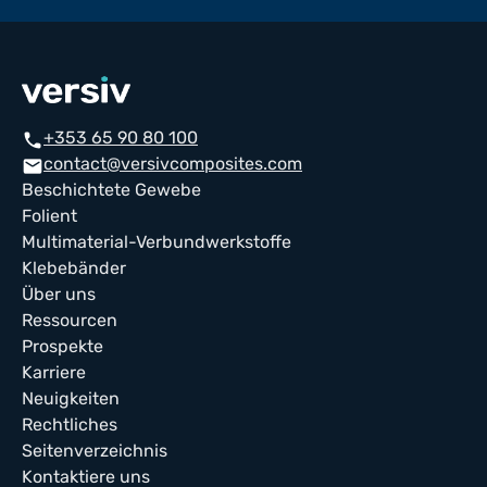
+353 65 90 80 100
phone
contact@versivcomposites.com
mail
Beschichtete Gewebe
Folient
Multimaterial-Verbundwerkstoffe
Klebebänder
Über uns
Ressourcen
Prospekte
Karriere
Neuigkeiten
Rechtliches
Seitenverzeichnis
Kontaktiere uns