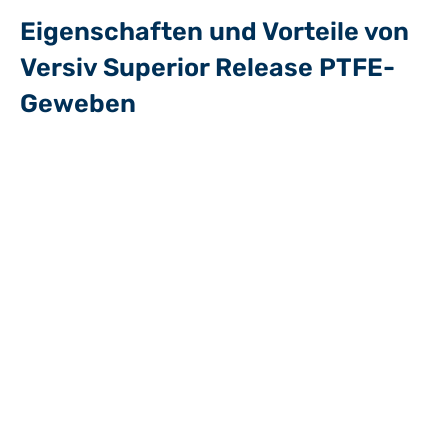
Eigenschaften und Vorteile von
Versiv Superior Release PTFE-
Geweben
Glatte Superior-Release-Oberfläche für saubere Trennung,
ohne den Einsatz kostspieliger und zeitaufwendiger
Sprühverfahren
Kein Risiko einer Kreuzkontamination zwischen
Produktionschargen
Temperaturbeständig bis 260 °C im Dauereinsatz, geeignet
für Prozesse mit heißen und kalten Materialien
Beständig gegen verschiedene Chemikalien und Substanzen,
wodurch die Wirksamkeit auch in anspruchsvollen
Fertigungsumgebungen erhalten bleibt