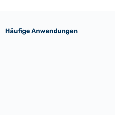
hinweg
Häufige Anwendungen
Verbundwerkstoffherstellung
Allgemeine industrielle Anwendungen