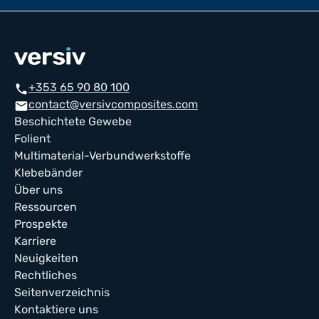
+353 65 90 80 100
phone
contact@versivcomposites.com
mail
Beschichtete Gewebe
Folient
Multimaterial-Verbundwerkstoffe
Klebebänder
Über uns
Ressourcen
Prospekte
Karriere
Neuigkeiten
Rechtliches
Seitenverzeichnis
Kontaktiere uns