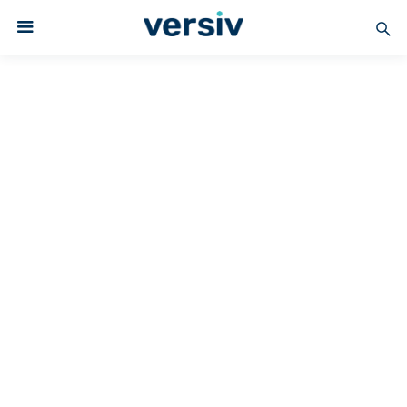
Versiv beschichtete Gewebe
PTFE-BESCHICHTET
Superior Release PTFE-
Gewebe