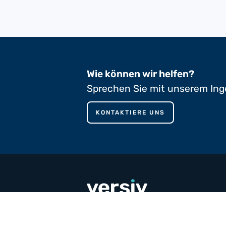
Wie können wir helfen?
Sprechen Sie mit unserem Ing
KONTAKTIERE UNS
phone
+353 65 90 80 100
mail
contact@versivcomposites.com