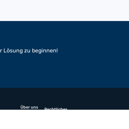
er Lösung zu beginnen!
Über uns
Rechtliches
Ressourcen
Seitenverzeichnis
Prospekte
Kontaktiere uns
werkstoffe
Karriere
Linkedin
Neuigkeiten