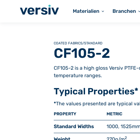
Materialien
Branchen
COATED FABRICS
/
STANDARD
CF105-2
CF105-2 is a high gloss Versiv PTFE-
temperature ranges.
Typical Properties*
*
The values presented are typical va
PROPERTY
METRIC
Standard Widths
1000, 1525
m
2
Weight
270
g/m