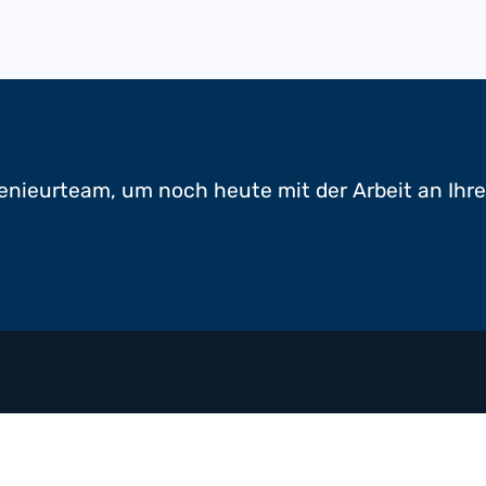
enieurteam, um noch heute mit der Arbeit an Ihr
Beschichtete Gewebe
Folient
Multimaterial-Verbund
Klebebänder