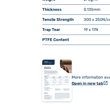
Thickness
0.135
mm
Tensile Strength
300 x 250
N/c
Trap Tear
19 x 17
N
PTFE Content
More information ava
open_in_new
Open in new tab