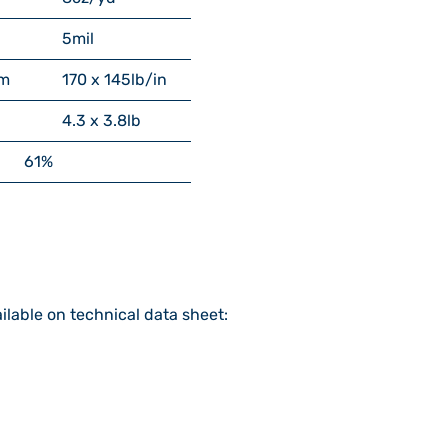
5
mil
m
170 x 145
lb/in
4.3 x 3.8
lb
61%
ilable on technical data sheet: