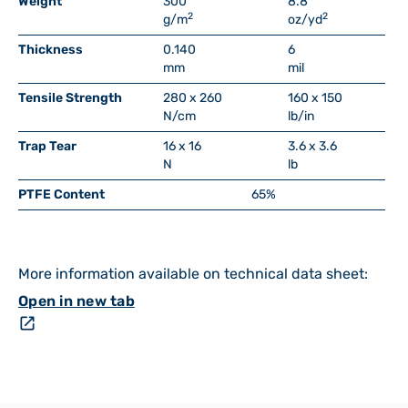
Weight
300
8.8
2
2
g/m
oz/yd
Thickness
0.140
6
mm
mil
Tensile Strength
280 x 260
160 x 150
N/cm
lb/in
Trap Tear
16 x 16
3.6 x 3.6
N
lb
PTFE Content
65%
More information available on technical data sheet:
Open in new tab
open_in_new